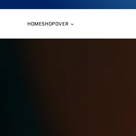
Overslaan
naar
inhoud
HOME
SHOP
OVER