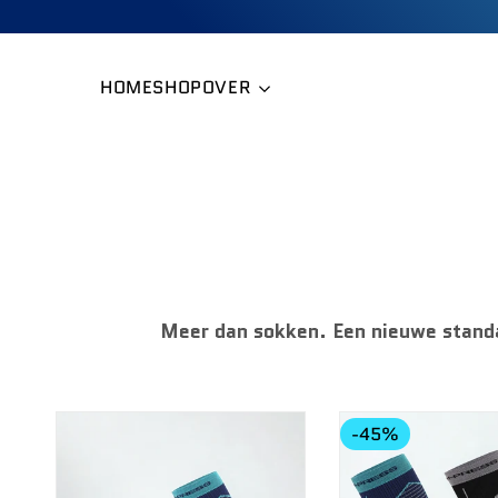
Overslaan
naar
inhoud
HOME
SHOP
OVER
Meer dan sokken. Een nieuwe stand
-
45
%