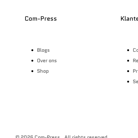
Com-Press
Klant
Blogs
C
Over ons
Re
Shop
Pr
Se
© 2026
Com-Press
. All rights reserved.