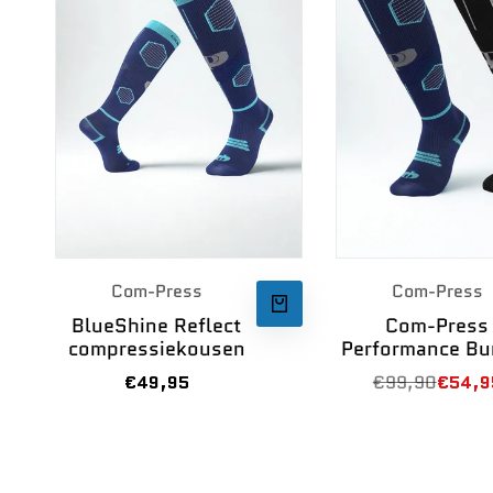
Leverancier:
Leve
Com-Press
Com-Press
BlueShine Reflect
Com-Press
SNEL TOEVOEGEN
compressiekousen
Performance Bu
Verkoopprijs
€49,95
Normale
€99,90
Verkoo
€54,9
prijs