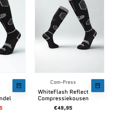
rancier:
Leverancier:
Com-Press
WhiteFlash Reflect
SNEL TOEVOEGEN
SNEL TOEVOEGEN
ndel
Compressiekousen
pprijs
5
Verkoopprijs
€49,95