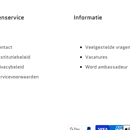
enservice
Informatie
ontact
Veelgestelde vrage
stitutiebeleid
Vacatures
ivacybeleid
Word ambassadeur
rvicevoorwaarden